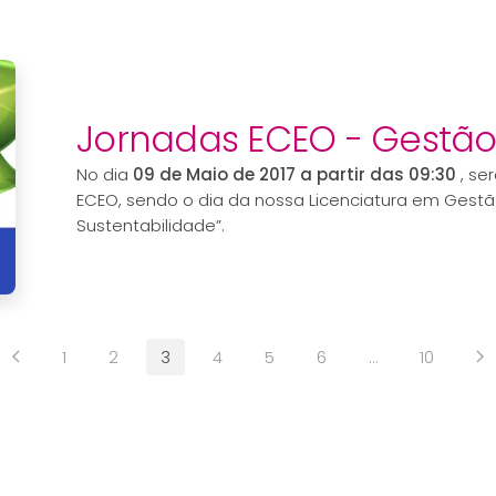
Jornadas ECEO - Gestã
No dia
09 de Maio de 2017 a partir das 09:30
, se
ECEO, sendo o dia da nossa Licenciatura em Ges
Sustentabilidade”.
1
2
3
4
5
6
…
10